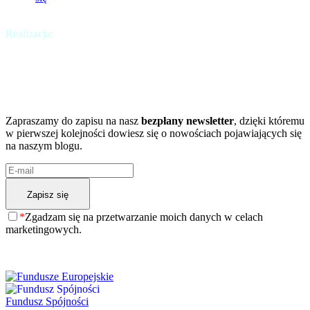
Realizacja:
Krakweb
Chcesz być na bieżąco?
A może chcesz dowiedzieć się więcej?
Zapraszamy do zapisu na nasz
bezpłany newsletter
, dzięki któremu
w pierwszej kolejności dowiesz się o nowościach pojawiających się
na naszym blogu.
*
Zgadzam się na przetwarzanie moich danych w celach
marketingowych.
Fundusz Spójności