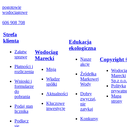
pogotowie
wodociągowe
606 908 708
Strefa
klienta
Edukacja
ekologiczna
Wodociąg
Załatw
sprawę
Marecki
Copyright 
Nasze
akcje
Płatności i
Misja
Wodocią
rozliczenia
Źródełka
Marecki
Władze
Markowej
Sp.z o.o.
Wnioski i
spółki
Wody
Polityka
formularze
prywatno
do
Aktualności
Dobry
Mapa
pobrania
zwyczaj,
strony
Kluczowe
nie
Podaj stan
inwestycje
zatykaj
licznika
Konkursy
Podłącz
się