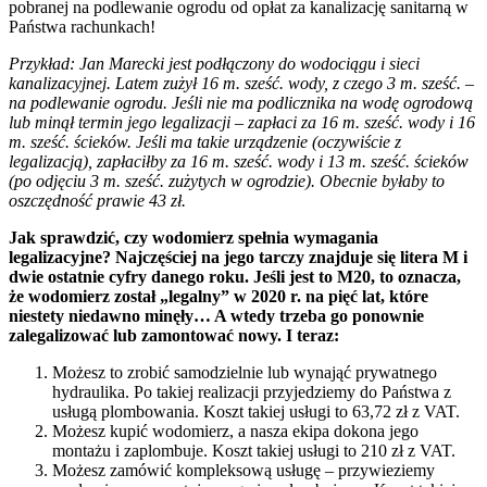
pobranej na podlewanie ogrodu od opłat za kanalizację sanitarną w
Państwa rachunkach!
Przykład: Jan Marecki jest podłączony do wodociągu i sieci
kanalizacyjnej. Latem zużył 16 m. sześć. wody, z czego 3 m. sześć. –
na podlewanie ogrodu. Jeśli nie ma podlicznika na wodę ogrodową
lub minął termin jego legalizacji – zapłaci za 16 m. sześć. wody i 16
m. sześć. ścieków. Jeśli ma takie urządzenie (oczywiście z
legalizacją), zapłaciłby za 16 m. sześć. wody i 13 m. sześć. ścieków
(po odjęciu 3 m. sześć. zużytych w ogrodzie). Obecnie byłaby to
oszczędność prawie 43 zł.
Jak sprawdzić, czy wodomierz spełnia wymagania
legalizacyjne? Najczęściej na jego tarczy znajduje się litera M i
dwie ostatnie cyfry danego roku. Jeśli jest to M20, to oznacza,
że wodomierz został „legalny” w 2020 r. na pięć lat, które
niestety niedawno minęły… A wtedy trzeba go ponownie
zalegalizować lub zamontować nowy. I teraz:
Możesz to zrobić samodzielnie lub wynająć prywatnego
hydraulika. Po takiej realizacji przyjedziemy do Państwa z
usługą plombowania. Koszt takiej usługi to 63,72 zł z VAT.
Możesz kupić wodomierz, a nasza ekipa dokona jego
montażu i zaplombuje. Koszt takiej usługi to 210 zł z VAT.
Możesz zamówić kompleksową usługę – przywieziemy