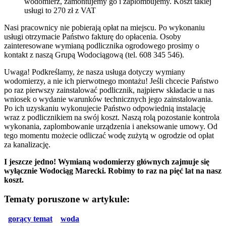
wodomierz, zamontujemy go i zaplombujemy. Koszt takiej
usługi to 270 zł z VAT
Nasi pracownicy nie pobierają opłat na miejscu. Po wykonaniu
usługi otrzymacie Państwo fakturę do opłacenia. Osoby
zainteresowane wymianą podlicznika ogrodowego prosimy o
kontakt z naszą Grupą Wodociągową (tel. 608 345 546).
Uwaga! Podkreślamy, że nasza usługa dotyczy wymiany
wodomierzy, a nie ich pierwotnego montażu! Jeśli chcecie Państwo
po raz pierwszy zainstalować podlicznik, najpierw składacie u nas
wniosek o wydanie warunków technicznych jego zainstalowania.
Po ich uzyskaniu wykonujecie Państwo odpowiednią instalację
wraz z podlicznikiem na swój koszt. Naszą rolą pozostanie kontrola
wykonania, zaplombowanie urządzenia i aneksowanie umowy. Od
tego momentu możecie odliczać wodę zużytą w ogrodzie od opłat
za kanalizację.
I jeszcze jedno! Wymianą wodomierzy głównych zajmuje się
wyłącznie Wodociąg Marecki. Robimy to raz na pięć lat na nasz
koszt.
Tematy poruszone w artykule:
gorący temat
woda