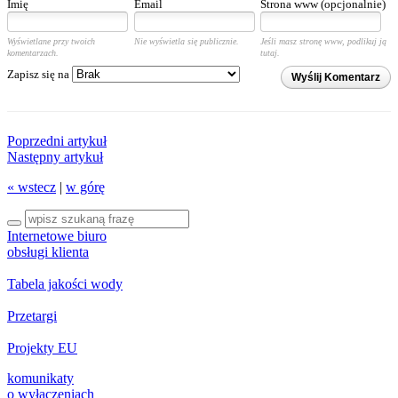
Imię
Email
Strona www (opcjonalnie)
Wyświetlane przy twoich
Nie wyświetla się publicznie.
Jeśli masz stronę www, podlikuj ją
komentarzach.
tutaj.
Zapisz się na
Wyślij Komentarz
Poprzedni artykuł
Następny artykuł
« wstecz
|
w górę
Internetowe biuro
obsługi klienta
Tabela jakości wody
Przetargi
Projekty EU
komunikaty
o wyłączeniach