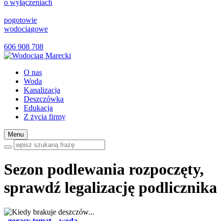
o wyłączeniach
pogotowie
wodociągowe
606 908 708
O nas
Woda
Kanalizacja
Deszczówka
Edukacja
Z życia firmy
Menu
Sezon podlewania rozpoczęty,
sprawdź legalizację podlicznika
gorący temat
woda