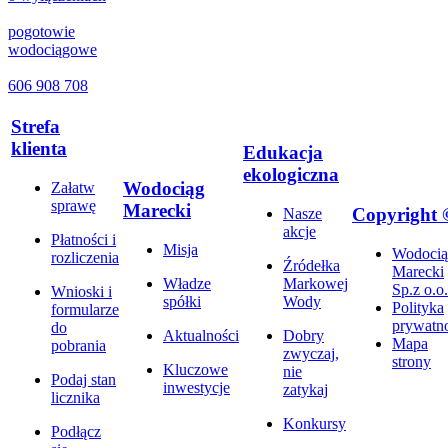
pogotowie
wodociągowe
606 908 708
Strefa
klienta
Edukacja
ekologiczna
Wodociąg
Załatw
sprawę
Marecki
Copyright 
Nasze
akcje
Płatności i
Misja
Wodocią
rozliczenia
Źródełka
Marecki
Władze
Markowej
Sp.z o.o.
Wnioski i
spółki
Wody
Polityka
formularze
prywatno
do
Aktualności
Dobry
Mapa
pobrania
zwyczaj,
strony
Kluczowe
nie
Podaj stan
inwestycje
zatykaj
licznika
Konkursy
Podłącz