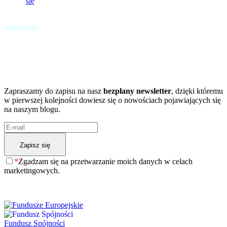
się
Realizacja:
Krakweb
Chcesz być na bieżąco?
A może chcesz dowiedzieć się więcej?
Zapraszamy do zapisu na nasz
bezpłany newsletter
, dzięki któremu
w pierwszej kolejności dowiesz się o nowościach pojawiających się
na naszym blogu.
*
Zgadzam się na przetwarzanie moich danych w celach
marketingowych.
Fundusz Spójności