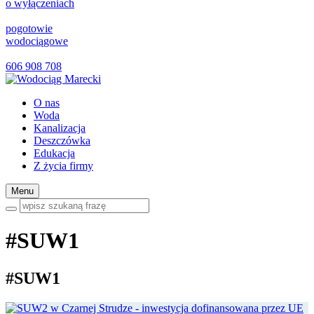
o wyłączeniach
pogotowie
wodociągowe
606 908 708
O nas
Woda
Kanalizacja
Deszczówka
Edukacja
Z życia firmy
Menu
#SUW1
#SUW1