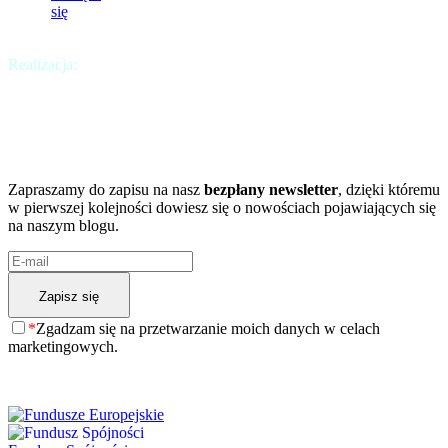
się
Realizacja:
Krakweb
Chcesz być na bieżąco?
A może chcesz dowiedzieć się więcej?
Zapraszamy do zapisu na nasz
bezpłany newsletter
, dzięki któremu
w pierwszej kolejności dowiesz się o nowościach pojawiających się
na naszym blogu.
*
Zgadzam się na przetwarzanie moich danych w celach
marketingowych.