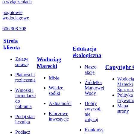
o wyłączeniach
pogotowie
wodociągowe
606 908 708
Strefa
klienta
Edukacja
ekologiczna
Wodociąg
Załatw
sprawę
Marecki
Copyright 
Nasze
akcje
Płatności i
Misja
Wodocią
rozliczenia
Źródełka
Marecki
Władze
Markowej
Sp.z o.o.
Wnioski i
spółki
Wody
Polityka
formularze
prywatno
do
Aktualności
Dobry
Mapa
pobrania
zwyczaj,
strony
Kluczowe
nie
Podaj stan
inwestycje
zatykaj
licznika
Konkursy
Podłącz