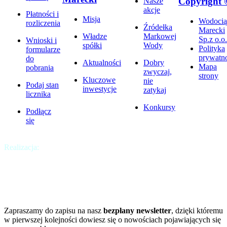
Copyright 
Nasze
akcje
Płatności i
Misja
Wodocią
rozliczenia
Źródełka
Marecki
Władze
Markowej
Sp.z o.o.
Wnioski i
spółki
Wody
Polityka
formularze
prywatno
do
Aktualności
Dobry
Mapa
pobrania
zwyczaj,
strony
Kluczowe
nie
Podaj stan
inwestycje
zatykaj
licznika
Konkursy
Podłącz
się
Realizacja:
Krakweb
Chcesz być na bieżąco?
A może chcesz dowiedzieć się więcej?
Zapraszamy do zapisu na nasz
bezpłany newsletter
, dzięki któremu
w pierwszej kolejności dowiesz się o nowościach pojawiających się