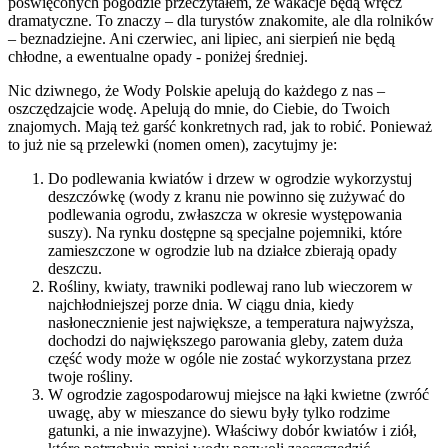
poświęconych pogodzie przeczytałem, że wakacje będą wręcz
dramatyczne. To znaczy – dla turystów znakomite, ale dla rolników
– beznadziejne. Ani czerwiec, ani lipiec, ani sierpień nie będą
chłodne, a ewentualne opady - poniżej średniej.
Nic dziwnego, że Wody Polskie apelują do każdego z nas –
oszczędzajcie wodę. Apelują do mnie, do Ciebie, do Twoich
znajomych. Mają też garść konkretnych rad, jak to robić. Ponieważ
to już nie są przelewki (nomen omen), zacytujmy je:
Do podlewania kwiatów i drzew w ogrodzie wykorzystuj
deszczówkę (wody z kranu nie powinno się zużywać do
podlewania ogrodu, zwłaszcza w okresie występowania
suszy). Na rynku dostępne są specjalne pojemniki, które
zamieszczone w ogrodzie lub na działce zbierają opady
deszczu.
Rośliny, kwiaty, trawniki podlewaj rano lub wieczorem w
najchłodniejszej porze dnia. W ciągu dnia, kiedy
nasłonecznienie jest największe, a temperatura najwyższa,
dochodzi do największego parowania gleby, zatem duża
część wody może w ogóle nie zostać wykorzystana przez
twoje rośliny.
W ogrodzie zagospodarowuj miejsce na łąki kwietne (zwróć
uwagę, aby w mieszance do siewu były tylko rodzime
gatunki, a nie inwazyjne). Właściwy dobór kwiatów i ziół,