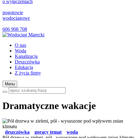
o wyłączeniach
pogotowie
wodociągowe
606 908 708
O nas
Woda
Kanalizacja
Deszczówka
Edukacja
Z życia firmy
Menu
Dramatyczne wakacje
deszczówka
gorący temat
woda
Pół drzewa w zieleni, pół - wysuszone pod wpływem znian klimatu