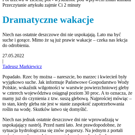
Przeczytanie artykułu zajmie Ci 2 minuty
Dramatyczne wakacje
Niech nas ostatnie deszczowe dni nie uspokajają. Lato ma być
suche i gorące. Mimo że są już prawie wakacje – czeka nas lekcja
do odrobienia.
27.05.2022
|
Tadeusz Markiewicz
Popadało. Rzec by można – nareszcie, bo marzec i kwiecień były
wyjątkowo suche. Jak informuje Państwowe Gospodarstwo Wody
Polskie, wskaźnik wilgotności w warstwie powierzchniowej gleby
w czterech województwa osiągnął poziom 30 proc. A to oznacza, że
mamy już do czynienia z tzw. suszą glebową. Najprościej mówiąc –
to stan, kiedy gleba nie jest w stanie zaspokoić zapotrzebowania
roślin na wodę. Skutków łatwo się domyślić.
Niech nas jednak ostatnie deszczowe dni nie wprowadzają w
uspokajający nastrój. Przed nami lato. Jest prawdopodobne, że
sytuacja hydrologiczna się znów pogorszy. Na jednym z portali