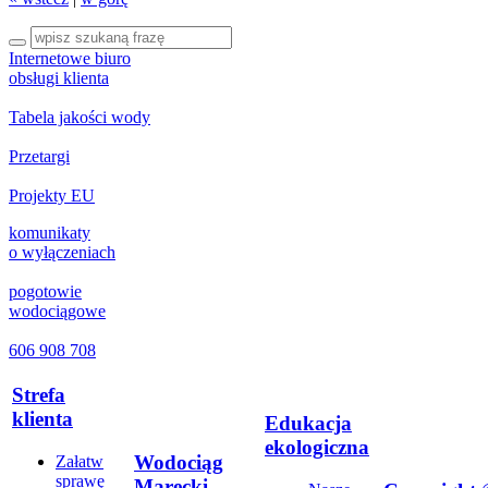
Internetowe biuro
obsługi klienta
Tabela jakości wody
Przetargi
Projekty EU
komunikaty
o wyłączeniach
pogotowie
wodociągowe
606 908 708
Strefa
klienta
Edukacja
ekologiczna
Wodociąg
Załatw
sprawę
Marecki