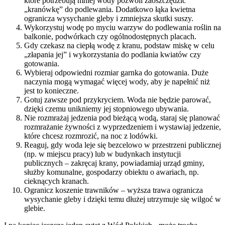
które potrzebują mniej wody pozwoli zaoszczędzić
„kranówkę” do podlewania. Dodatkowo łąka kwietna
ogranicza wysychanie gleby i zmniejsza skutki suszy.
Wykorzystuj wodę po myciu warzyw do podlewania roślin na
balkonie, podwórkach czy ogólnodostępnych placach.
Gdy czekasz na ciepłą wodę z kranu, podstaw miskę w celu
„złapania jej” i wykorzystania do podlania kwiatów czy
gotowania.
Wybieraj odpowiedni rozmiar garnka do gotowania. Duże
naczynia mogą wymagać więcej wody, aby je napełnić niż
jest to konieczne.
Gotuj zawsze pod przykryciem. Woda nie będzie parować,
dzięki czemu unikniemy jej stopniowego ubywania.
Nie rozmrażaj jedzenia pod bieżącą wodą, staraj się planować
rozmrażanie żywności z wyprzedzeniem i wystawiaj jedzenie,
które chcesz rozmrozić, na noc z lodówki.
Reaguj, gdy woda leje się bezcelowo w przestrzeni publicznej
(np. w miejscu pracy) lub w budynkach instytucji
publicznych – zakręcaj krany, powiadamiaj urząd gminy,
służby komunalne, gospodarzy obiektu o awariach, np.
cieknących kranach.
Ogranicz koszenie trawników – wyższa trawa ogranicza
wysychanie gleby i dzięki temu dłużej utrzymuje się wilgoć w
glebie.