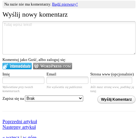
Na razie nie ma komentarzy.
Bądź pierwszy!
Wyślij nowy komentarz
Komentuj jako Gość, albo zaloguj się:
Imię
Email
Strona www (opcjonalnie)
Wyświetlane przy twoich
Nie wyświetla się publicznie.
Jeśli masz stronę www, podlikuj ją
komentarzach.
tutaj.
Zapisz się na
Wyślij Komentarz
Poprzedni artykuł
Następny artykuł
« wstecz
|
w górę