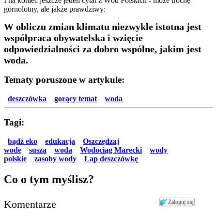
I na koniec jeszcze jeden cytat z Wód Polskich - może trochę
górnolotny, ale jakże prawdziwy:
W obliczu zmian klimatu niezwykle istotna jest
współpraca obywatelska i wzięcie
odpowiedzialności za dobro wspólne, jakim jest
woda.
Tematy poruszone w artykule:
deszczówka
gorący temat
woda
Tagi:
bądź eko
edukacja
Oszczędzaj
wodę
susza
woda
Wodociąg Marecki
wody
polskie
zasoby wody
Łap deszczówkę
Co o tym myślisz?
Komentarze
Zaloguj się