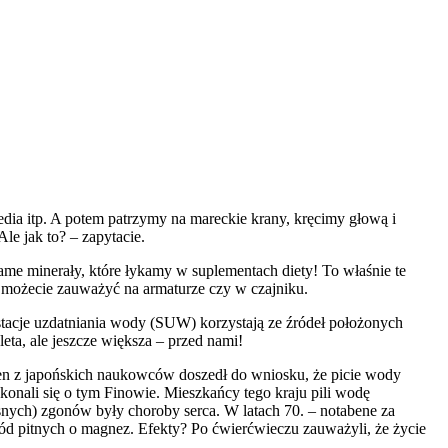
dia itp. A potem patrzymy na mareckie krany, kręcimy głową i
le jak to? – zapytacie.
same minerały, które łykamy w suplementach diety! To właśnie te
d możecie zauważyć na armaturze czy w czajniku.
tacje uzdatniania wody (SUW) korzystają ze źródeł położonych
eta, ale jeszcze większa – przed nami!
eden z japońskich naukowców doszedł do wniosku, że picie wody
onali się o tym Finowie. Mieszkańcy tego kraju pili wodę
snych) zgonów były choroby serca. W latach 70. – notabene za
ód pitnych o magnez. Efekty? Po ćwierćwieczu zauważyli, że życie