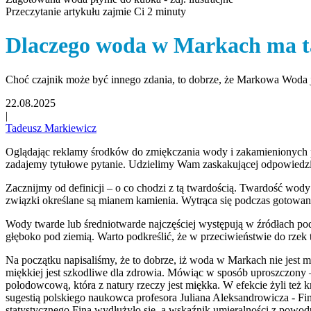
Przeczytanie artykułu zajmie Ci 2 minuty
Dlaczego woda w Markach ma t
Choć czajnik może być innego zdania, to dobrze, że Markowa Woda j
22.08.2025
|
Tadeusz Markiewicz
Oglądając reklamy środków do zmiękczania wody i zakamienionych pr
zadajemy tytułowe pytanie. Udzielimy Wam zaskakującej odpowiedzi –
Zacznijmy od definicji – o co chodzi z tą twardością. Twardość wody
związki określane są mianem kamienia. Wytrąca się podczas gotowan
Wody twarde lub średniotwarde najczęściej występują w źródłach p
głęboko pod ziemią. Warto podkreślić, że w przeciwieństwie do rzek t
Na początku napisaliśmy, że to dobrze, iż woda w Markach nie jest 
miękkiej jest szkodliwe dla zdrowia. Mówiąc w sposób uproszczony –
polodowcową, która z natury rzeczy jest miękka. W efekcie żyli te
sugestią polskiego naukowca profesora Juliana Aleksandrowicza - F
statystycznego Fina wydłużyło się, a wskaźnik umieralności z powod