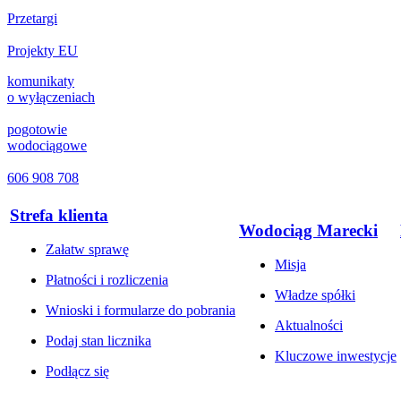
Przetargi
Projekty EU
komunikaty
o wyłączeniach
pogotowie
wodociągowe
606 908 708
Strefa klienta
Wodociąg Marecki
Załatw sprawę
Misja
Płatności i rozliczenia
Władze spółki
Wnioski i formularze do pobrania
Aktualności
Podaj stan licznika
Kluczowe inwestycje
Podłącz się