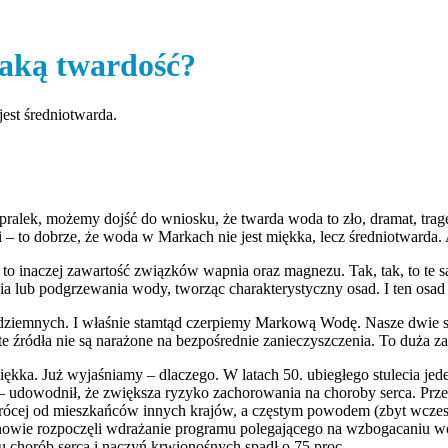
aką twardość?
est średniotwarda.
alek, możemy dojść do wniosku, że twarda woda to zło, dramat, trage
 to dobrze, że woda w Markach nie jest miękka, lecz średniotwarda. A
 to inaczej zawartość związków wapnia oraz magnezu. Tak, tak, to te 
ia lub podgrzewania wody, tworząc charakterystyczny osad. I ten osa
odziemnych. I właśnie stamtąd czerpiemy Markową Wodę. Nasze dwie s
e źródła nie są narażone na bezpośrednie zanieczyszczenia. To duża zal
miękka. Już wyjaśniamy – dlaczego. W latach 50. ubiegłego stulecia j
 udowodnił, że zwiększa ryzyko zachorowania na choroby serca. Przek
ż krócej od mieszkańców innych krajów, a częstym powodem (zbyt wcze
inowie rozpoczęli wdrażanie programu polegającego na wzbogacaniu w
u chorób serca i naczyń krwionośnych spadł o 75 proc.