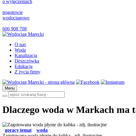
o wyłączeniach
pogotowie
wodociągowe
606 908 708
O nas
Woda
Kanalizacja
Deszczówka
Edukacja
Z życia firmy
Menu
Dlaczego woda w Markach ma t
gorący temat
woda
Zagotowana woda płynie do kubka - zdj. ilustracjne