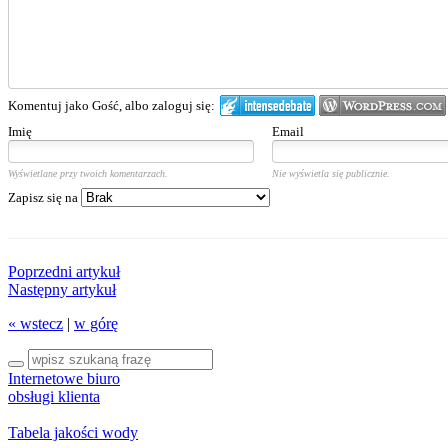
Komentuj jako Gość, albo zaloguj się:
Imię
Email
Wyświetlane przy twoich komentarzach.
Nie wyświetla się publicznie.
Zapisz się na
Poprzedni artykuł
Następny artykuł
« wstecz
|
w górę
Internetowe biuro
obsługi klienta
Tabela jakości wody