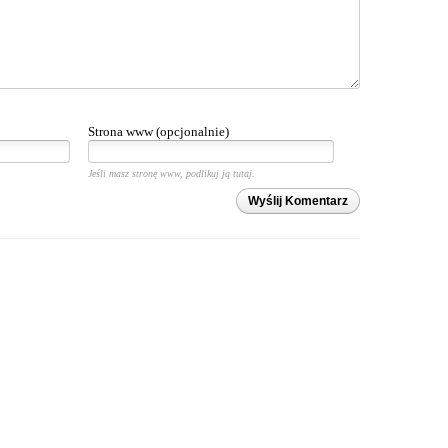
Strona www (opcjonalnie)
Jeśli masz stronę www, podlikuj ją tutaj.
Wyślij Komentarz