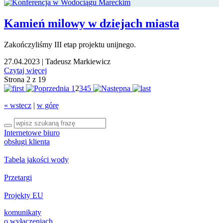
Kamień milowy w dziejach miasta
Zakończyliśmy III etap projektu unijnego.
27.04.2023
|
Tadeusz Markiewicz
Czytaj więcej
Strona 2 z 19
1
2
3
4
5
« wstecz
|
w górę
Internetowe biuro
obsługi klienta
Tabela jakości wody
Przetargi
Projekty EU
komunikaty
o wyłączeniach