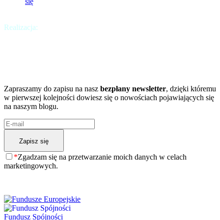
się
Realizacja:
Krakweb
Chcesz być na bieżąco?
A może chcesz dowiedzieć się więcej?
Zapraszamy do zapisu na nasz
bezpłany newsletter
, dzięki któremu
w pierwszej kolejności dowiesz się o nowościach pojawiających się
na naszym blogu.
*
Zgadzam się na przetwarzanie moich danych w celach
marketingowych.
Fundusz Spójności