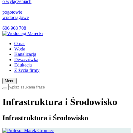
o wyłączeniach
pogotowie
wodociągowe
606 908 708
O nas
Woda
Kanalizacja
Deszczówka
Edukacja
Z życia firmy
Menu
Infrastruktura i Środowisko
Infrastruktura i Środowisko