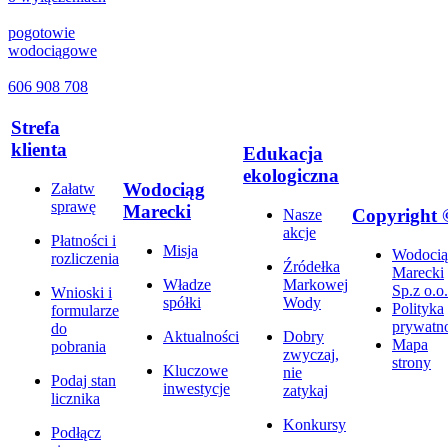
pogotowie
wodociągowe
606 908 708
Strefa
klienta
Edukacja
ekologiczna
Wodociąg
Załatw
sprawę
Marecki
Copyright 
Nasze
akcje
Płatności i
Misja
Wodocią
rozliczenia
Źródełka
Marecki
Władze
Markowej
Sp.z o.o.
Wnioski i
spółki
Wody
Polityka
formularze
prywatno
do
Aktualności
Dobry
Mapa
pobrania
zwyczaj,
strony
Kluczowe
nie
Podaj stan
inwestycje
zatykaj
licznika
Konkursy
Podłącz